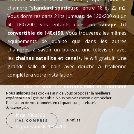
chambre "
standard spacieuse
" entre 18 et 22 m2.
Vous dormirez dans 2 lits jumeaux de 120x200 ou un
lit 180x200, vos enfants dans un
canapé lit
convertible de 140x190
. Vous trouverez les mêmes
équipements de qualité que dans les autres
chambres, à savoir un bureau, une télévision avec
les
chaînes satellite et canal+
, le wifi gratuit. Une
grande salle de bain avec douche à l'italienne
complètera votre installation.
Ces chambres sont aux
normes PMR et Tourisme
Nous utilisons des cookies afin de vous proposer la meilleure
Handicap
.
expérience en ligne possible. Vous pouvez choisir d’empêcher
l’utilisation de vos données en cliquant sur 'Je refuse'.
En savoir plus
Lit de 180x200
Je refuse
J’AI COMPRIS
lits jumeaux de 120x200