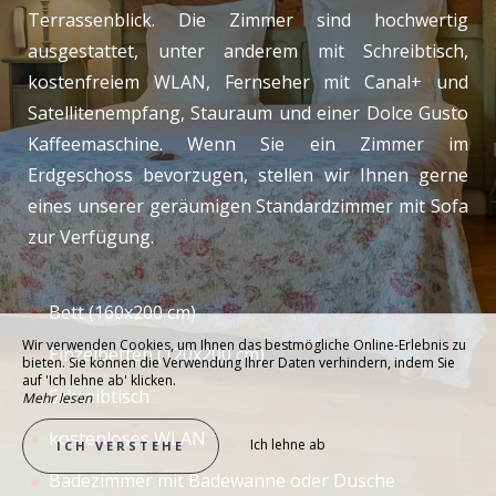
Terrassenblick. Die Zimmer sind hochwertig
ausgestattet, unter anderem mit Schreibtisch,
kostenfreiem WLAN, Fernseher mit Canal+ und
Satellitenempfang, Stauraum und einer Dolce Gusto
Kaffeemaschine. Wenn Sie ein Zimmer im
Erdgeschoss bevorzugen, stellen wir Ihnen gerne
eines unserer geräumigen Standardzimmer mit Sofa
zur Verfügung.
Bett (160x200 cm)
Wir verwenden Cookies, um Ihnen das bestmögliche Online-Erlebnis zu
Einzelbetten (120x200 cm)
bieten. Sie können die Verwendung Ihrer Daten verhindern, indem Sie
auf 'Ich lehne ab' klicken.
Schreibtisch
Mehr lesen
kostenloses WLAN
Ich lehne ab
ICH VERSTEHE
Badezimmer mit Badewanne oder Dusche