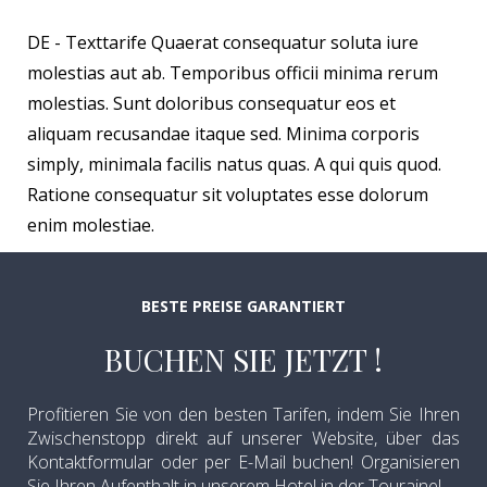
DE - Texttarife Quaerat consequatur soluta iure
molestias aut ab. Temporibus officii minima rerum
molestias. Sunt doloribus consequatur eos et
aliquam recusandae itaque sed. Minima corporis
simply, minimala facilis natus quas. A qui quis quod.
Ratione consequatur sit voluptates esse dolorum
enim molestiae.
BESTE PREISE GARANTIERT
BUCHEN SIE JETZT !
Profitieren Sie von den besten Tarifen, indem Sie Ihren
Zwischenstopp direkt auf unserer Website, über das
Kontaktformular oder per E-Mail buchen! Organisieren
Sie Ihren Aufenthalt in unserem Hotel in der Touraine!