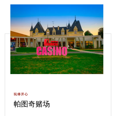
玩得开心
帕图奇赌场